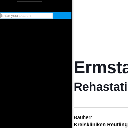
Ermsta
Rehastat
Bauherr
Kreiskliniken Reutlin