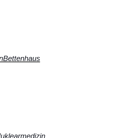
enBettenhaus
Nuklearmedizin