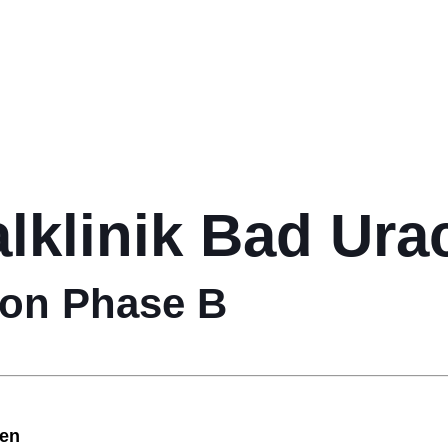
lklinik Bad Ura
ion Phase B
gen